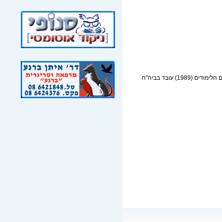
הינו בוגר של המחזור הראשון בביה"ס הוטרינרי בישראל ובעל תואר מומחה ברדיולוגיה וטרינרית מטעם משרד החקלאות. מאז סיום הלימודים (1989) עובד בביה"ח