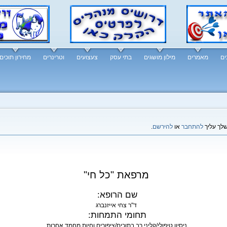
ים
מאמרים
מילון מושגים
בתי עסק
צעצועים
וטרינרים
מחירון תוכים
שלך עליך
להתחבר
או
להירשם
.
מרפאת "כל חי"
שם הרופא:
ד"ר צחי אייזנברג
תחומי התמחות:
ניסיון טיפולי/קליני רב בתוכים/ציפורים וחיות מחמד אחרות.